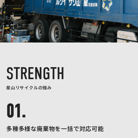
S
T
R
E
N
G
T
H
星山リサイクルの強み
01.
多種多様な廃棄物を一括で対応可能