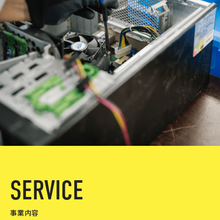
S
E
R
V
I
C
E
事業内容