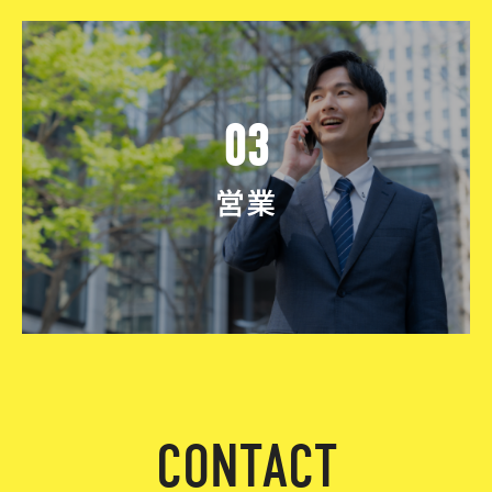
03
営業
C
O
N
T
A
C
T